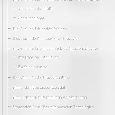
Dir. Gral. de Ed. Permanente de Jóvenes y Adultos
Educación de adultos
Coordinaciones
Dir. Gral. de Educación Privada
Secretaría de Planeamiento Educativo
Dir. Gral. de Información e Investigación Educativa
Información Estadística
Establecimientos
Coordinación de Educación Física
Modalidad Educación Especial
Mod. Educación Domiciliaria y Hospitalaria
Promoción Científica e Innovación Tecnológica