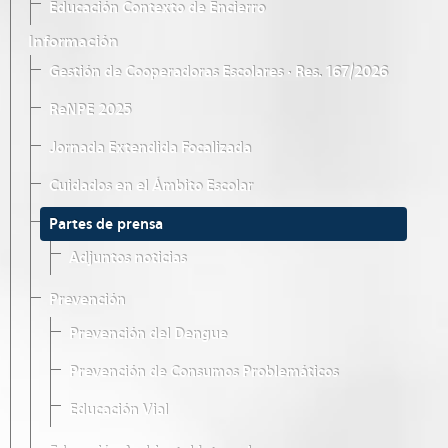
Educación Contexto de Encierro
Información
Gestión de Cooperadoras Escolares · Res. 167/2026
ReNPE 2025
Jornada Extendida Focalizada
Cuidados en el Ámbito Escolar
Partes de prensa
Adjuntos noticias
Prevención
Prevención del Dengue
Prevención de Consumos Problemáticos
Educación Vial