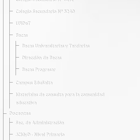
Colegio Secundario Nº 5212
Colegio Secundario Nº 5240
UFIDeT
Becas
Becas Universitarias y Terciarias
Dirección de Becas
Becas Progresar
Campus EduSalta
Materiales de consulta para la comunidad
educativa
Docentes
Sec. de Administración
JCMyD · Nivel Primario