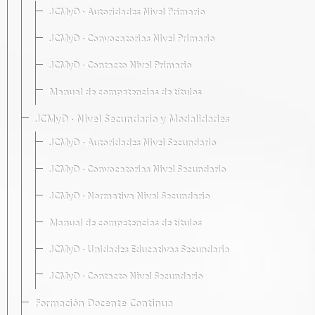
JCMyD · Autoridades Nivel Primario
JCMyD · Convocatorias Nivel Primario
JCMyD · Contacto Nivel Primario
Manual de competencias de títulos
JCMyD · Nivel Secundario y Modalidades
JCMyD · Autoridades Nivel Secundario
JCMyD · Convocatorias Nivel Secundario
JCMyD · Normativa Nivel Secundario
Manual de competencias de títulos
JCMyD · Unidades Educativas Secundaria
JCMyD · Contacto Nivel Secundario
Formación Docente Continua