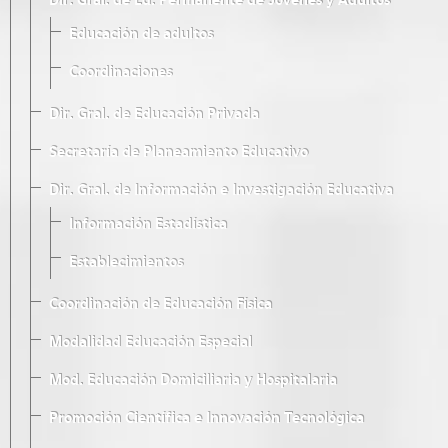
Dir. Gral. de Ed. Permanente de Jóvenes y Adultos
Educación de adultos
Coordinaciones
Dir. Gral. de Educación Privada
Secretaría de Planeamiento Educativo
Dir. Gral. de Información e Investigación Educativa
Información Estadística
Establecimientos
Coordinación de Educación Física
Modalidad Educación Especial
Mod. Educación Domiciliaria y Hospitalaria
Promoción Científica e Innovación Tecnológica