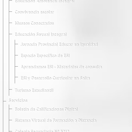
Educación Ambiental Integral
Convivencia escolar
Museos Conectados
Educación Sexual Integral
Jornada Provincial Educar en Igualdad
Espacio Específico de ESI
Aprendamos ESI - Materiales de consulta
ESI y Desarrollo Curricular en Salta
Turismo Estudiantil
Servicios
Boletín de Calificaciones Digital
Sistema Virtual de Formación a Distancia