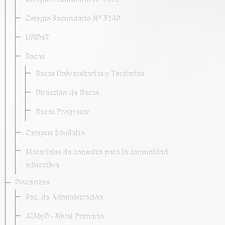
Colegio Secundario Nº 5212
Colegio Secundario Nº 5240
UFIDeT
Becas
Becas Universitarias y Terciarias
Dirección de Becas
Becas Progresar
Campus EduSalta
Materiales de consulta para la comunidad
educativa
Docentes
Sec. de Administración
JCMyD · Nivel Primario