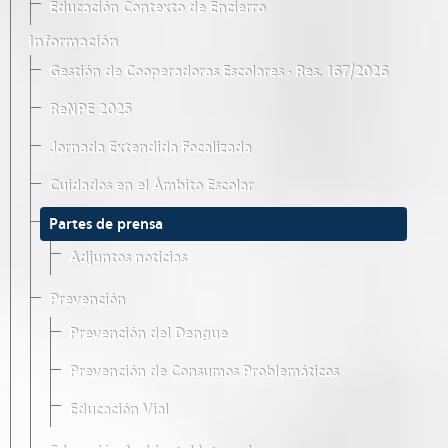
Educación Contexto de Encierro
Información
Gestión de Cooperadoras Escolares · Res. 167/2026
ReNPE 2025
Jornada Extendida Focalizada
Cuidados en el Ámbito Escolar
Partes de prensa
Adjuntos noticias
Prevención
Prevención del Dengue
Prevención de Consumos Problemáticos
Educación Vial