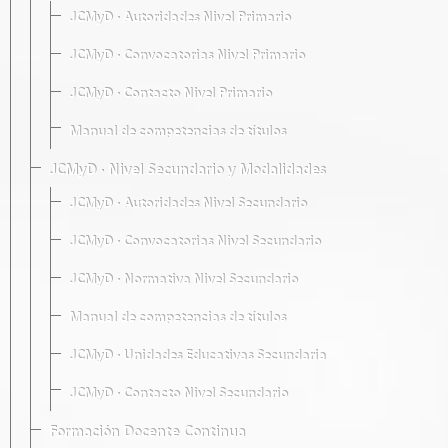
JCMyD · Autoridades Nivel Primario
JCMyD · Convocatorias Nivel Primario
JCMyD · Contacto Nivel Primario
Manual de competencias de títulos
JCMyD · Nivel Secundario y Modalidades
JCMyD · Autoridades Nivel Secundario
JCMyD · Convocatorias Nivel Secundario
JCMyD · Normativa Nivel Secundario
Manual de competencias de títulos
JCMyD · Unidades Educativas Secundaria
JCMyD · Contacto Nivel Secundario
Formación Docente Continua