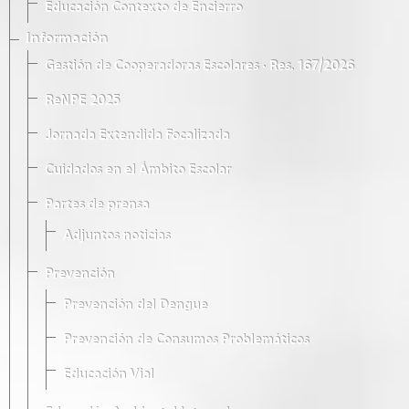
Educación Contexto de Encierro
Información
Gestión de Cooperadoras Escolares · Res. 167/2026
ReNPE 2025
Jornada Extendida Focalizada
Cuidados en el Ámbito Escolar
Partes de prensa
Adjuntos noticias
Prevención
Prevención del Dengue
Prevención de Consumos Problemáticos
Educación Vial