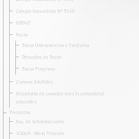
Colegio Secundario Nº 5212
Colegio Secundario Nº 5240
UFIDeT
Becas
Becas Universitarias y Terciarias
Dirección de Becas
Becas Progresar
Campus EduSalta
Materiales de consulta para la comunidad
educativa
Docentes
Sec. de Administración
JCMyD · Nivel Primario