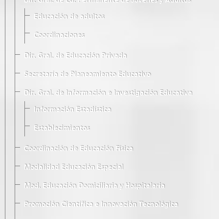
Dir. Gral. de Ed. Permanente de Jóvenes y Adultos
Educación de adultos
Coordinaciones
Dir. Gral. de Educación Privada
Secretaría de Planeamiento Educativo
Dir. Gral. de Información e Investigación Educativa
Información Estadística
Establecimientos
Coordinación de Educación Física
Modalidad Educación Especial
Mod. Educación Domiciliaria y Hospitalaria
Promoción Científica e Innovación Tecnológica