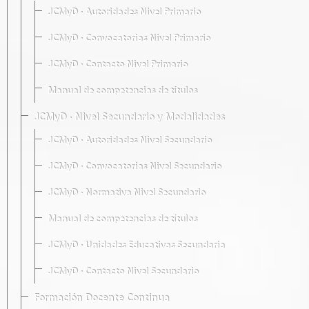
JCMyD · Autoridades Nivel Primario
JCMyD · Convocatorias Nivel Primario
JCMyD · Contacto Nivel Primario
Manual de competencias de títulos
JCMyD · Nivel Secundario y Modalidades
JCMyD · Autoridades Nivel Secundario
JCMyD · Convocatorias Nivel Secundario
JCMyD · Normativa Nivel Secundario
Manual de competencias de títulos
JCMyD · Unidades Educativas Secundaria
JCMyD · Contacto Nivel Secundario
Formación Docente Continua