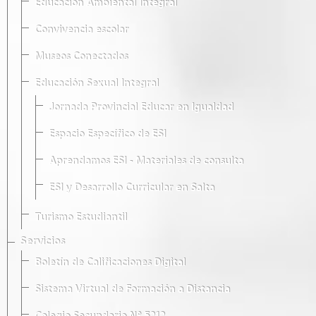
Educación Ambiental Integral
Convivencia escolar
Museos Conectados
Educación Sexual Integral
Jornada Provincial Educar en Igualdad
Espacio Específico de ESI
Aprendamos ESI - Materiales de consulta
ESI y Desarrollo Curricular en Salta
Turismo Estudiantil
Servicios
Boletín de Calificaciones Digital
Sistema Virtual de Formación a Distancia